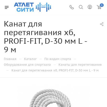
0
Канат для
перетягивания хб,
PROFI-FIT, D-30 мм L -
9 м
—
—
—
Главная
Каталог
По видам спорта
—
Оборудование для спортзала
Канаты для перетягивания
—
Канат для перетягивания хб, PROFI-FIT, D-30 мм L - 9 м