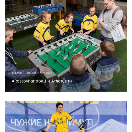
МЕРОПРИЯТИЯ / АРЕНДА
#Rostovhandball и АтлетСити