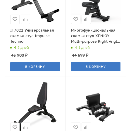
IT7022 Универсальная
Многофункциональная
скамья-стул Impulse
скамья стул XENJOY
Techno
Multi-purpose Right Angle
Chair J7155
4-5 дней
4-5 дней
43 900
₽
44 699
₽
В КОРЗИНУ
В КОРЗИНУ