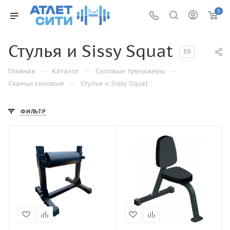
0
Стулья и Sissy Squat
39
—
—
—
Главная
Каталог
Силовые тренажеры
—
Скамьи силовые
Стулья и Sissy Squat
ФИЛЬТР