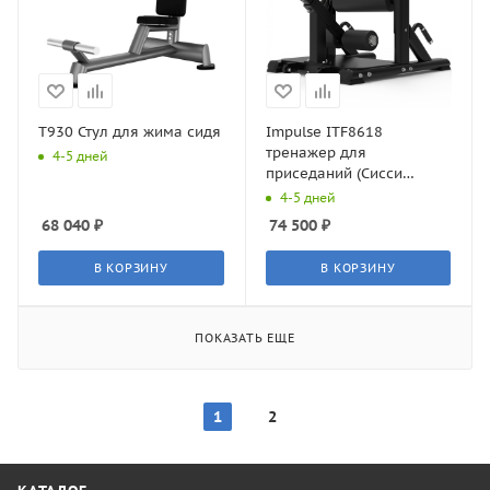
T930 Стул для жима сидя
Impulse ITF8618
тренажер для
4-5 дней
приседаний (Сисси
присед)
4-5 дней
68 040
₽
74 500
₽
В КОРЗИНУ
В КОРЗИНУ
ПОКАЗАТЬ ЕЩЕ
1
2