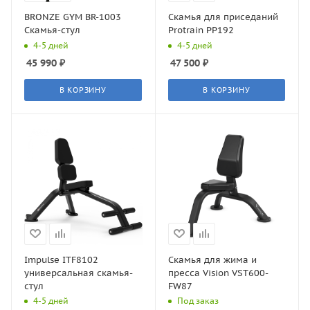
BRONZE GYM BR-1003
Скамья для приседаний
Скамья-стул
Protrain PP192
4-5 дней
4-5 дней
45 990
₽
47 500
₽
В КОРЗИНУ
В КОРЗИНУ
Impulse ITF8102
Скамья для жима и
универсальная скамья-
пресса Vision VST600-
стул
FW87
4-5 дней
Под заказ