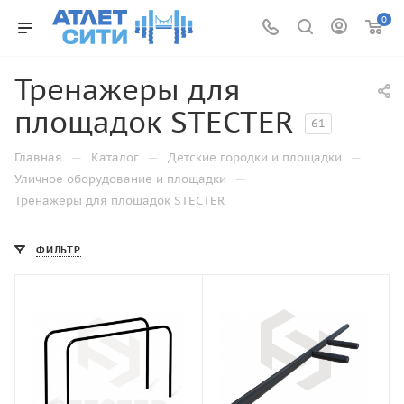
0
Тренажеры для
площадок STECTER
61
—
—
—
Главная
Каталог
Детские городки и площадки
—
Уличное оборудование и площадки
Тренажеры для площадок STECTER
ФИЛЬТР