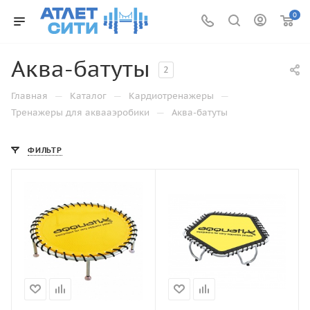
0
Аква-батуты
2
—
—
—
Главная
Каталог
Кардиотренажеры
—
Тренажеры для аквааэробики
Аква-батуты
ФИЛЬТР