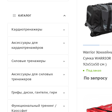
КАТАЛОГ
Кардиотренажеры
Домашние
Аксессуары для
Компактные
кардиотренажёров
Легкая комм
Warrior Хоккейн
Нагрудные д
Профессиона
Сумка WARRIOR 
Роутеры и ф
Силовые тренажеры
Рекомендуем
92х51х50 см )
Компьютеры и
Из выставки 
Смазка для 
Под заказ
Мультистанц
Аксессуары для силовых
Тренажеры To
По запросу
тренажеров
Мини-Фитнес
Скамьи FITB
Грифы, диски, гантели, гири
Независимые
Со втулкой 2
Функциональный тренинг /
Со втулкой 3
Кроссфит