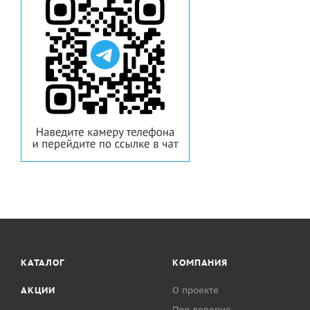
Гимнастичес
Бревна гимн
Брусья гимна
Шведские сте
спортзалов
Конь/Козел г
Мостик гимна
Перекладина 
Скамьи гимн
КАТАЛОГ
КОМПАНИЯ
АКЦИИ
О проекте
Про доверие