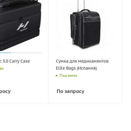
 3.0 Carry Case
Сумка для медикаментов
Elite Bags (Испания)
аз
Под заказ
росу
По запросу
Вертикальная посадка
Горизонтальные
Мини-велотренажеры
Спин-байки (сайклы)
Легкая коммерция