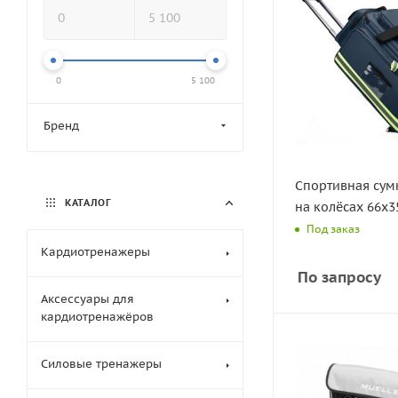
0
5 100
Бренд
Спортивная сум
КАТАЛОГ
на колёсах 66х3
Под заказ
Кардиотренажеры
По запросу
Домашние
Аксессуары для
Компактные
кардиотренажёров
Легкая комм
Нагрудные д
Профессиона
Роутеры и ф
Силовые тренажеры
Рекомендуем
Компьютеры и
Из выставки 
Смазка для 