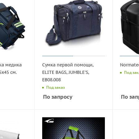
ка медика
Сумка первой помощи,
Normatec
5х45 см.
ELITE BAGS, JUMBLE'S,
Под зак
EB08.008
Под заказ
По запросу
По зап
Домашние
Компактные / Складные
ерция
Переднеприводные
атчики
Под дорожку
льные
Электромагнитные
лешки
Под велотренажер
Премиум класс
 др.
Под эллипсоид
со скидкой
Легкая коммерция
дорожек
Под гребной тренажер