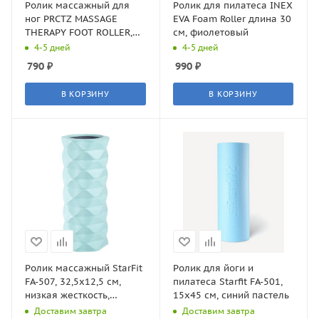
Ролик массажный для
Ролик для пилатеса INEX
ног PRCTZ MASSAGE
EVA Foam Roller длина 30
THERAPY FOOT ROLLER,
см, фиолетовый
17см.
4-5 дней
4-5 дней
790
₽
990
₽
В КОРЗИНУ
В КОРЗИНУ
Ролик массажный StarFit
Ролик для йоги и
FA-507, 32,5x12,5 cм,
пилатеса Starfit FA-501,
низкая жесткость,
15x45 см, синий пастель
мятный/серый
Доставим завтра
Доставим завтра