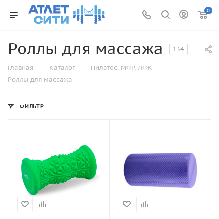
0
Роллы для массажа
134
—
—
—
Главная
Каталог
Пилатес, МФР, ЛФК
Роллы для массажа
ФИЛЬТР