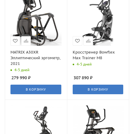
MATRIX A30XR
Кросстренер Bowflex
Эллиптический эргометр,
Max Trainer M8
2021
4-5 дней
4-5 дней
279 990
₽
307 890
₽
В КОРЗИНУ
В КОРЗИНУ