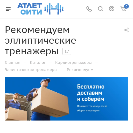
0
Рекомендуем
эллиптические
тренажеры
17
—
—
—
Главная
Каталог
Кардиотренажеры
—
Эллиптические тренажеры
Рекомендуем