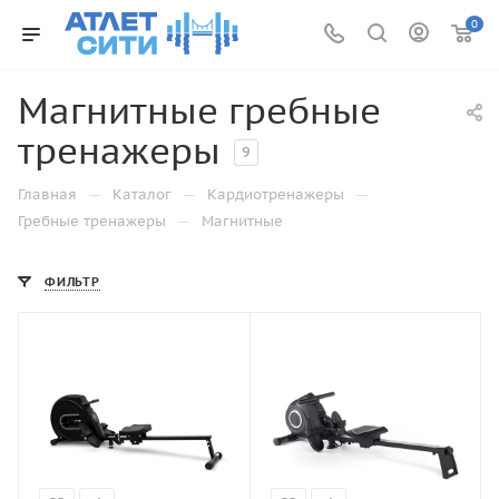
0
Магнитные гребные
тренажеры
9
—
—
—
Главная
Каталог
Кардиотренажеры
—
Гребные тренажеры
Магнитные
ФИЛЬТР