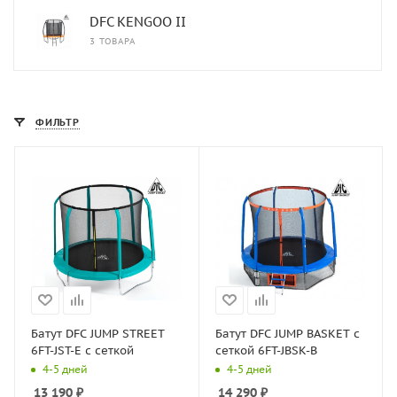
DFC KENGOO II
3 ТОВАРА
ФИЛЬТР
Батут DFC JUMP STREET
Батут DFC JUMP BASKET с
6FT-JST-E c сеткой
сеткой 6FT-JBSK-B
4-5 дней
4-5 дней
13 190
₽
14 290
₽