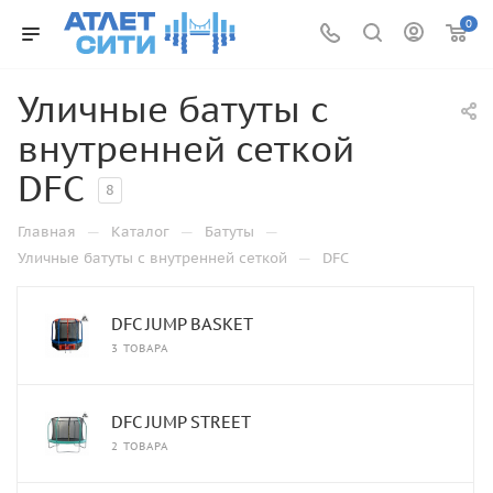
0
Уличные батуты с
внутренней сеткой
DFC
8
—
—
—
Главная
Каталог
Батуты
—
Уличные батуты с внутренней сеткой
DFC
DFC JUMP BASKET
3 ТОВАРА
DFC JUMP STREET
2 ТОВАРА