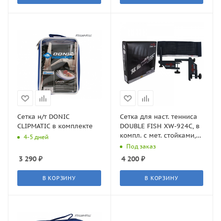
Сетка н/т DONIC
Сетка для наст. тенниса
CLIPMATIC в комплекте
DOUBLE FISH XW-924C, в
компл. с мет. стойками,
4-5 дней
измерит. высоты, черная
Под заказ
3 290
₽
4 200
₽
В КОРЗИНУ
В КОРЗИНУ