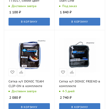
TT5017, синий цвет
Start Line
Доставим завтра
Под заказ
1 100
₽
1 840
₽
В КОРЗИНУ
В КОРЗИНУ
Сетка н/т DONIC TEAM
Сетка н/т DONIC FRIEND в
CLIP-ON в комплекте
комплекте
Доставим завтра
4-5 дней
2 080
₽
2 740
₽
В КОРЗИНУ
В КОРЗИНУ