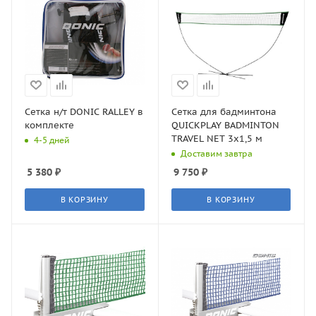
Сетка н/т DONIC RALLEY в
Сетка для бадминтона
комплекте
QUICKPLAY BADMINTON
TRAVEL NET 3x1,5 м
4-5 дней
Доставим завтра
5 380
₽
9 750
₽
В КОРЗИНУ
В КОРЗИНУ