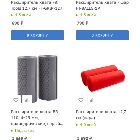
Расширитель хвата Fit
Расширитель хвата - шар
Tools 12,7 см FT-GRIP-127
FT-BALLGRIP
4-5 дней
4-5 дней
690
₽
790
₽
В КОРЗИНУ
В КОРЗИНУ
Расширители хвата BB-
Расширители хвата 12,7
110, d=25 мм,
см (пара)
цилиндрические, серый,
4-5 дней
2 шт
Под заказ
1 369
₽
1 390
₽