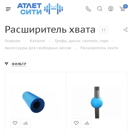
0
Расширитель хвата
11
—
—
—
Главная
Каталог
Грифы, диски, гантели, гири
—
Аксессуары для свободных весов
Расширитель хвата
ФИЛЬТР