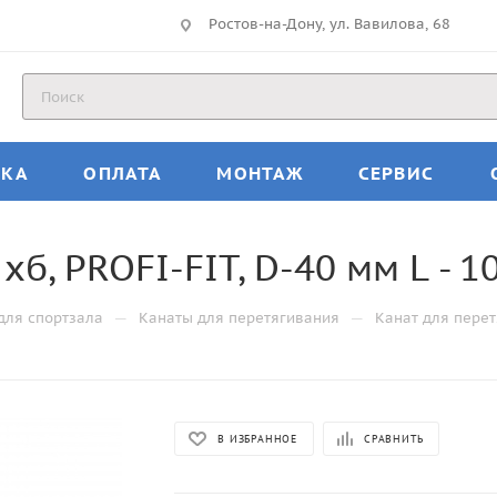
Ростов-на-Дону, ул. Вавилова, 68
ВКА
ОПЛАТА
МОНТАЖ
СЕРВИС
б, PROFI-FIT, D-40 мм L - 1
—
—
для спортзала
Канаты для перетягивания
Канат для перетя
В ИЗБРАННОЕ
СРАВНИТЬ