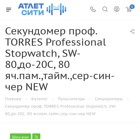
0
Секундомер проф.
TORRES Professional
Stopwatch, SW-
80,до-20С, 80
яч.пам.,тайм.,сер-син-
чер NEW
—
—
—
—
Главная
Каталог
Пульсометры
Секундомеры
Секундомер проф. TORRES Professional Stopwatch, SW-
80,до-20С, 80 яч.пам.,тайм.,сер-син-чер NEW
Шоу-рум
🚀