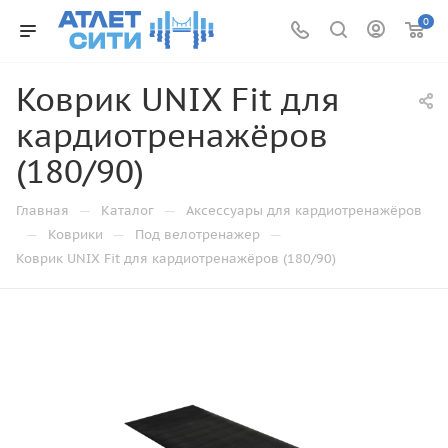
0
Коврик UNIX Fit для
кардиотренажёров
(180/90)
—
—
Главная
Каталог
Аксессуары для кардиотренажёров
—
—
—
Коврики
Под велотренажер
Коврик UNIX Fit для кардиотренажёров (180/90)