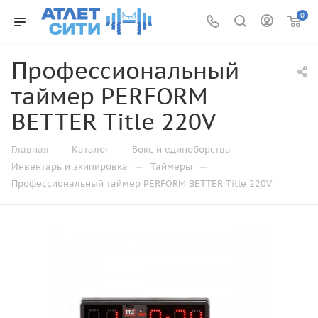
0
Профессиональный
таймер PERFORM
BETTER Title 220V
—
—
—
Главная
Каталог
Бокс и единоборства
—
—
Инвентарь и экипировка
Таймеры
Профессиональный таймер PERFORM BETTER Title 220V