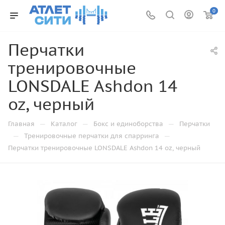
0
Перчатки
тренировочные
LONSDALE Ashdon 14
oz, черный
—
—
—
Главная
Каталог
Бокс и единоборства
Перчатки
—
—
Тренировочные перчатки для спарринга
Перчатки тренировочные LONSDALE Ashdon 14 oz, черный