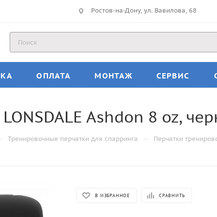
Ростов-на-Дону, ул. Вавилова, 68
ВКА
ОПЛАТА
МОНТАЖ
СЕРВИС
LONSDALE Ashdon 8 oz, че
—
—
Тренировочные перчатки для спарринга
Перчатки трениров
В ИЗБРАННОЕ
СРАВНИТЬ