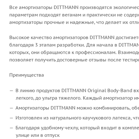
Все амортизаторы DITTMANN производятся экологичес
параметрам подходят веганам и практически не содер
амортизаторы прочные и надежные, что делает их отл
Высокое качество амортизаторов DITTMANN достигается
благодаря 3 этапам разработки. Для начала в DITTMA
которых, они обращаются к профессионалам. Взаимод
позволяет получить достоверные отзывы после тести
Преимущества
В линию продуктов DITTMANN Original Body-Band вх
легкого, до ультра тяжелого. Каждый амортизатор 
Амортизаторы DITTMANN можно комбинировать, обе
Изготовлен из натурального каучукового латекса, ч
Благодаря удобному чехлу, который входит в комплек
улице или в отпуск