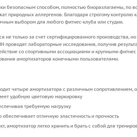
ки безопасным способом, полностью биоразлагаемы, по в
жат природных аллергенов. Благодаря строгому контролю к
ичным выбором для любого фитнес-клуба или студии.
 не только за счет сертифицированного производства, но
NN проводят лабораторные исследования, получив результ
ействие со спортивными ассоциациями и крупными фитнес
рования амортизаторов конечными пользователями.
одит четыре амортизатора с различным сопротивлением, о
имеет удобную цветовую маркировку
спечивая требуемую нагрузку
то обеспечивает отличную эластичность и прочность
т, амортизатор легко хранить и брать с собой для трениро