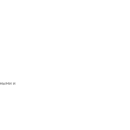
я
дными и