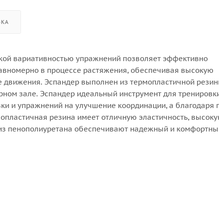
ВКА
окой вариативностью упражнений позволяет эффективно
равномерно в процессе растяжения, обеспечивая высокую
е движения. Эспандер выполнен из термопластичной резин
жерном зале. Эспандер идеальный инструмент для трениров
узки и упражнений на улучшение координации, а благодаря 
мопластичная резина имеет отличную эластичность, высок
и из пенополиуретана обеспечивают надежный и комфортный