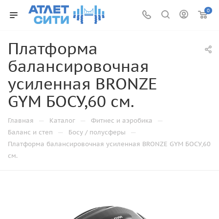
0
Платформа
балансировочная
усиленная BRONZE
GYM БОСУ,60 см.
—
—
—
Главная
Каталог
Фитнес и аэробика
—
—
Баланс и степ
Босу / полусферы
Платформа балансировочная усиленная BRONZE GYM БОСУ,60
см.