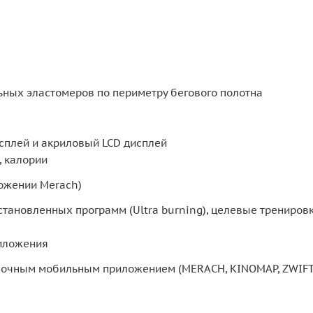
ых эластомеров по периметру бегового полотна
сплей и акриловый LCD дисплей
, калории
ложении Merach)
установленных программ (Ultra burning), целевые тренировк
иложения
овочным мобильным приложением (MERACH, KINOMAP, ZWIFT