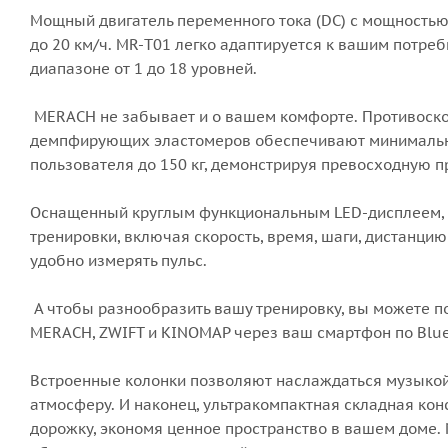
Мощный двигатель переменного тока (DC) с мощностью 2 
до 20 км/ч. MR-T01 легко адаптируется к вашим потре
диапазоне от 1 до 18 уровней.
MERACH не забывает и о вашем комфорте. Противоско
демпфирующих эластомеров обеспечивают минимальну
пользователя до 150 кг, демонстрируя превосходную п
Оснащенный круглым функциональным LED-дисплеем,
тренировки, включая скорость, время, шаги, дистанци
удобно измерять пульс.
А чтобы разнообразить вашу тренировку, вы можете 
MERACH, ZWIFT и KINOMAP через ваш смартфон по Blue
Встроенные колонки позволяют наслаждаться музыкой
атмосферу. И наконец, ультракомпактная складная кон
дорожку, экономя ценное пространство в вашем доме.