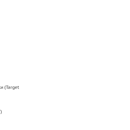
и (Target
)