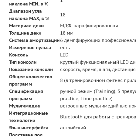
1
наклона MIN, в %
Диапазон угла
18
наклона MAX, в %
Материал деки
МДФ, парафинированная
Толщина деки
18 мм
Система амортизации
6 демпфирующих профессиональн
Измерение пульса
есть
Консоль
LED
Тип консоли
круглый функциональный LED ди
Показания консоли
скорость, время, шаги, дистанция
Общее количество
8 (в тренировочном фитнес при
программ
Спецификация
ручной режим (Training), 5 пред
программ
practice, Time practice)
Мультимедиа
встроенные мультимедийные пр
Интеграционные
Bluetooth для работы с тренир
технологии
Язык интерфейса
английский
Подставка под