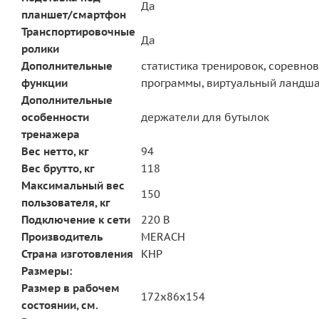
Да
планшет/смартфон
Транспортировочные
Да
ролики
Дополнительные
статистика тренировок, соревн
функции
программы, виртуальный ландша
Дополнительные
особенности
держатели для бутылок
тренажера
Вес нетто, кг
94
Вес брутто, кг
118
Максимальный вес
150
пользователя, кг
Подключение к сети
220 В
Производитель
MERACH
Страна изготовления
КНР
Размеры:
Размер в рабочем
172х86x154
состоянии, см.