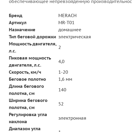
обеспечивающее непревзойденную производительность
Бренд
MERACH
Артикул
MR-T01
Назначение
домашнее
Тип беговой дорожки
электрическая
Мощность двигателя,
2
л.с.
Пиковая мощность
4,0
двигателя, л.с.
Скорость, км/ч
1-20
Беговое полотно
1,6 мм
Длина бегового
140
полотна, см
Ширина бегового
52
полотна, см
Регулировка угла
электронная
наклона
Диапазон угла