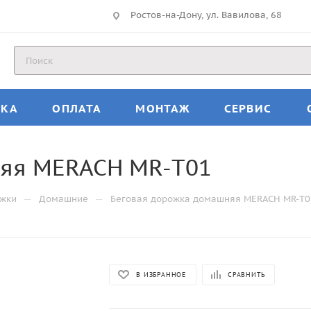
Ростов-на-Дону, ул. Вавилова, 68
ВКА
ОПЛАТА
МОНТАЖ
СЕРВИС
няя MERACH MR-T01
—
—
ожки
Домашние
Беговая дорожка домашняя MERACH MR-T0
В ИЗБРАННОЕ
СРАВНИТЬ