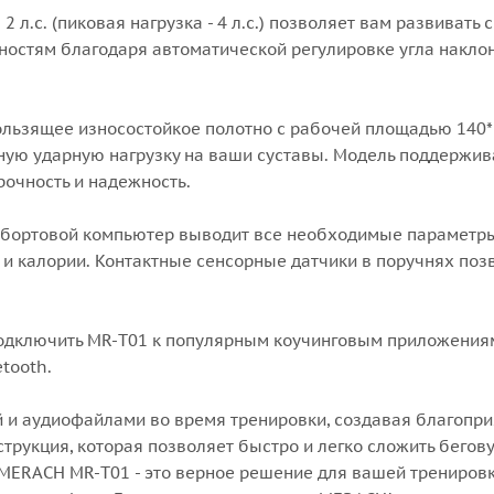
л.с. (пиковая нагрузка - 4 л.с.) позволяет вам развивать 
бностям благодаря автоматической регулировке угла накло
льзящее износостойкое полотно с рабочей площадью 140*5
ю ударную нагрузку на ваши суставы. Модель поддержив
рочность и надежность.
 бортовой компьютер выводит все необходимые параметр
ю и калории. Контактные сенсорные датчики в поручнях по
подключить MR-T01 к популярным коучинговым приложения
tooth.
 и аудиофайлами во время тренировки, создавая благопр
струкция, которая позволяет быстро и легко сложить бегов
 MERACH MR-T01 - это верное решение для вашей тренировк