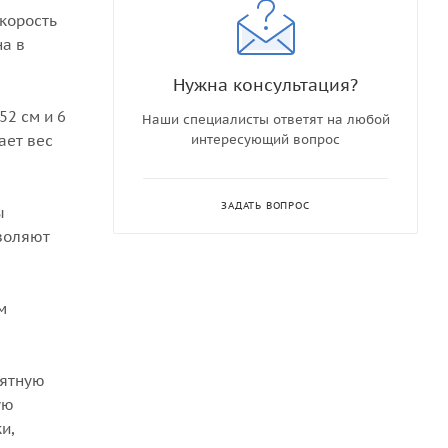
скорость
на в
Нужна консультация?
2 см и 6
Наши специалисты ответят на любой
ает вес
интересующий вопрос
ЗАДАТЬ ВОПРОС
ы
зволяют
м
иятную
ую
и,