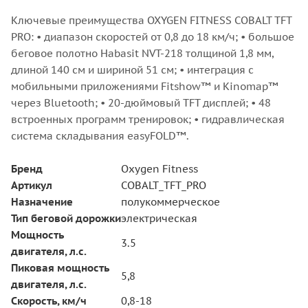
Ключевые преимущества OXYGEN FITNESS COBALT TFT
PRO: • диапазон скоростей от 0,8 до 18 км/ч; • большое
беговое полотно Habasit NVT-218 толщиной 1,8 мм,
длиной 140 см и шириной 51 см; • интеграция с
мобильными приложениями Fitshow™ и Kinomap™
через Bluetooth; • 20-дюймовый TFT дисплей; • 48
встроенных программ тренировок; • гидравлическая
система складывания easyFOLD™.
Бренд
Oxygen Fitness
Артикул
COBALT_TFT_PRO
Назначение
полукоммерческое
Тип беговой дорожки
электрическая
Мощность
3.5
двигателя, л.с.
Пиковая мощность
5,8
двигателя, л.с.
Скорость, км/ч
0,8-18