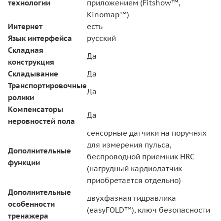
технологии
приложением (Fitshow™,
Kinomap™)
Интернет
есть
Язык интерфейса
русский
Складная
Да
конструкция
Складывание
Да
Транспортировочные
Да
ролики
Компенсаторы
Да
неровностей пола
сенсорные датчики на поручнях
для измерения пульса,
Дополнительные
беспроводной приемник HRC
функции
(нагрудный кардиодатчик
приобретается отдельно)
Дополнительные
двухфазная гидравлика
особенности
(easyFOLD™), ключ безопасности
тренажера