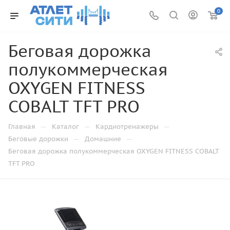
0
Беговая дорожка
полукоммерческая
OXYGEN FITNESS
COBALT TFT PRO
—
—
—
Главная
Каталог
Кардиотренажеры
—
—
Беговые дорожки
Домашние
Беговая дорожка полукоммерческая OXYGEN FITNESS COBALT
TFT PRO