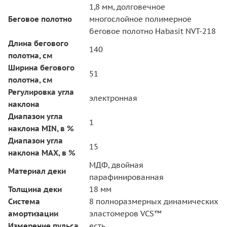
1,8 мм, долговечное
Беговое полотно
многослойное полимерное
беговое полотно Habasit NVT-218
Длина бегового
140
полотна, см
Ширина бегового
51
полотна, см
Регулировка угла
электронная
наклона
Диапазон угла
1
наклона MIN, в %
Диапазон угла
15
наклона MAX, в %
МДФ, двойная
Материал деки
парафинированная
Толщина деки
18 мм
Система
8 полноразмерных динамических
амортизации
эластомеров VCS™
Измерение пульса
есть