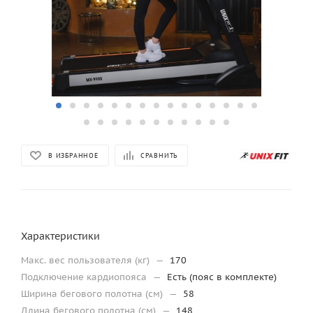
В ИЗБРАННОЕ
СРАВНИТЬ
Характеристики
Макс. вес пользователя (кг)
—
170
Подключение кардиопояса
—
Есть (пояс в комплекте)
Ширина бегового полотна (см)
—
58
Длина бегового полотна (см)
—
148