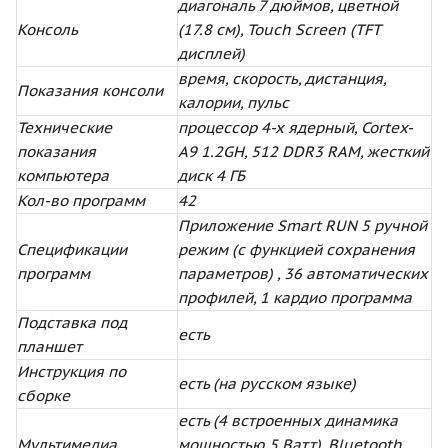
диагональ 7 дюймов, цветной
Консоль
(17.8 см), Touch Screen (TFT
дисплей)
время, скорость, дистанция,
Показания консоли
калории, пульс
Технические
процессор 4-х ядерный, Cortex-
показания
A9 1.2GH, 512 DDR3 RAM, жесткий
компьютера
диск 4 ГБ
Кол-во программ
42
Приложение Smart RUN 5 ручной
Спецификации
режим (с функцией сохранения
программ
параметров) , 36 автоматических
профилей, 1 кардио программа
Подставка под
есть
планшет
Инструкция по
есть (на русском языке)
сборке
есть (4 встроенных динамика
Мультимедиа
мощностью 5 Ватт), Bluetooth,