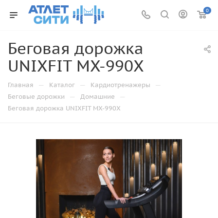
0
Беговая дорожка
UNIXFIT MX-990X
—
—
—
Главная
Каталог
Кардиотренажеры
—
—
Беговые дорожки
Домашние
Беговая дорожка UNIXFIT MX-990X