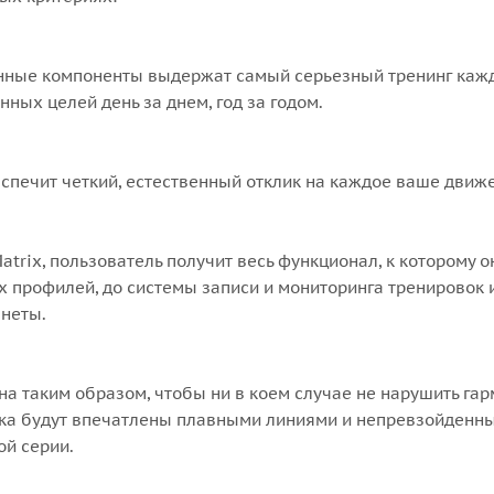
енные компоненты выдержат самый серьезный тренинг каж
ных целей день за днем, год за годом.
печит четкий, естественный отклик на каждое ваше движ
atrix, пользователь получит весь функционал, к которому 
х профилей, до системы записи и мониторинга тренировок 
анеты.
а таким образом, чтобы ни в коем случае не нарушить га
няка будут впечатлены плавными линиями и непревзойденн
ой серии.