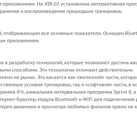
 приложениям. На XIR-02 установлена интерактивная про
сохранения и воспроизведения прошедших тренировок.
ой, отображающим все основные показатели. Оснащен Blue
ым приложениям.
ва в разработку технологий, которые позволяют достичь в
ыми способами. Эти технологии отличают действительно
влено на рынке. Это касается как «железной» части, котора
твенные условия тренировки, так и «софтовой» части, в к
рамма iFit, уникальная интервальная программа Sprint 8, а
тернет-браузер, модуль Bluetooth и WiFi для подключения
терео-динамики и просмотра любимых фильмов прямо на к