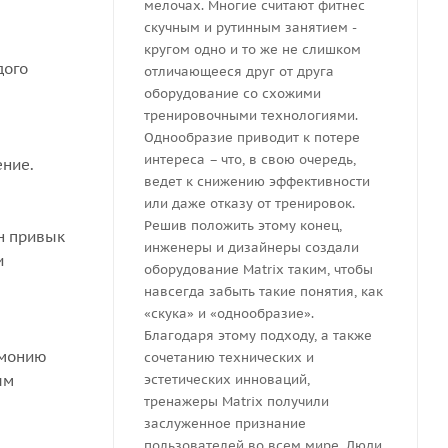
мелочах. Многие считают фитнес
скучным и рутинным занятием -
кругом одно и то же не слишком
дого
отличающееся друг от друга
оборудование со схожими
тренировочными технологиями.
Однообразие приводит к потере
интереса – что, в свою очередь,
ение.
ведет к снижению эффективности
или даже отказу от тренировок.
Решив положить этому конец,
он привык
инженеры и дизайнеры создали
и
оборудование Matrix таким, чтобы
навсегда забыть такие понятия, как
«скука» и «однообразие».
Благодаря этому подходу, а также
рмонию
сочетанию технических и
ым
эстетических инноваций,
тренажеры Matrix получили
заслуженное признание
пользователей во всем мире. Люди,