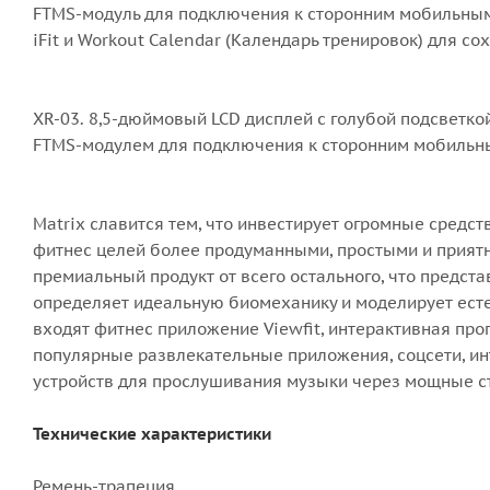
FTMS-модуль для подключения к сторонним мобильным
iFit и Workout Calendar (Календарь тренировок) для 
XR-03. 8,5-дюймовый LCD дисплей с голубой подсветк
FTMS-модулем для подключения к сторонним мобильн
Matrix славится тем, что инвестирует огромные средст
фитнес целей более продуманными, простыми и приятн
премиальный продукт от всего остального, что предста
определяет идеальную биомеханику и моделирует естес
входят фитнес приложение Viewfit, интерактивная прог
популярные развлекательные приложения, соцсети, ин
устройств для прослушивания музыки через мощные с
Технические характеристики
Ремень-трапеция