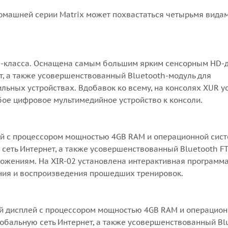
 домашней серии Matrix может похвастаться четырьмя вида
м-класса. Оснащена самым большим ярким сенсорным HD-
т, а также усовершенствованный Bluetooth-модуль для
ьных устройствах. Вдобавок ко всему, на консолях XUR у
ое цифровое мультимедийное устройство к консоли.
й с процессором мощностью 4GB RAM и операционной сис
ю сеть Интернет, а также усовершенствованный Bluetooth F
жениям. На XIR-02 установлена интерактивная программа 
ения и воспроизведения прошедших тренировок.
й дисплей с процессором мощностью 4GB RAM и операцио
глобальную сеть Интернет, а также усовершенствованный Bl