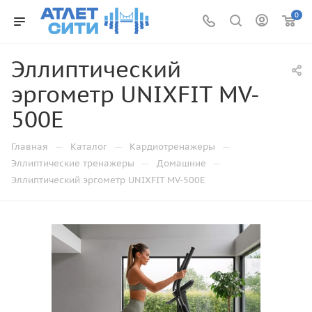
0
Эллиптический
эргометр UNIXFIT MV-
500E
—
—
—
Главная
Каталог
Кардиотренажеры
—
—
Эллиптические тренажеры
Домашние
Эллиптический эргометр UNIXFIT MV-500E