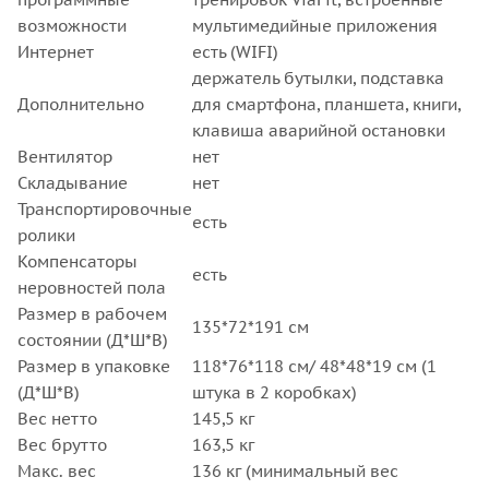
возможности
мультимедийные приложения
Интернет
есть (WIFI)
держатель бутылки, подставка
Дополнительно
для смартфона, планшета, книги,
клавиша аварийной остановки
Вентилятор
нет
Складывание
нет
Транспортировочные
есть
ролики
Компенсаторы
есть
неровностей пола
Размер в рабочем
135*72*191 см
состоянии (Д*Ш*В)
Размер в упаковке
118*76*118 см/ 48*48*19 см (1
(Д*Ш*В)
штука в 2 коробках)
Вес нетто
145,5 кг
Вес брутто
163,5 кг
Макс. вес
136 кг (минимальный вес