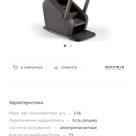
В ИЗБРАННОЕ
СРАВНИТЬ
Характеристики
Макс. вес пользователя (кг)
—
136
Подключение кардиопояса
—
Есть (опция)
Система нагружения
—
электромагнитная
Кол-во уровней нагрузки
—
25