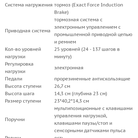
Система нагружения
тормоз (Exact Force Induction
Brake)
тормозная система с
электронным управлением с
Приводная система
промышленной приводной цепью
и ремнем
Кол-во уровней
25 уровней (24 - 137 шагов в
нагрузки
минуту)
Регулировка
электронная
нагрузки
Педали
прорезиненные антискользящие
Высота ступени
26,7 см
Высота шага
14,3 см (глубина 23 см)
Размер ступени
23*40,2*14,3 см
мультипозиционные с клавишами
управления нагрузкой,
Поручни
клавишами паузы/стоп и
сенсорными датчиками пульса
Ролики
есть