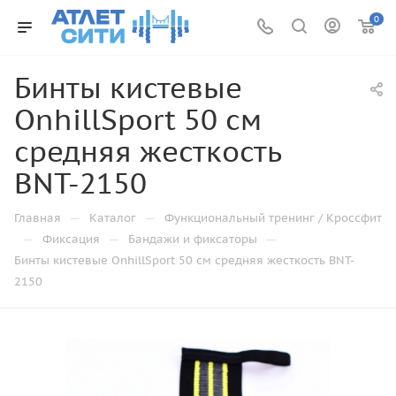
0
Бинты кистевые
OnhillSport 50 см
средняя жесткость
BNT-2150
—
—
Главная
Каталог
Функциональный тренинг / Кроссфит
—
—
—
Фиксация
Бандажи и фиксаторы
Бинты кистевые OnhillSport 50 см средняя жесткость BNT-
2150