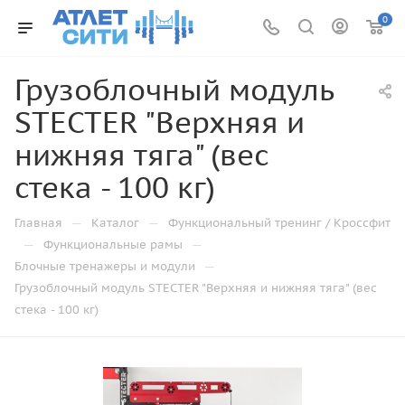
0
Грузоблочный модуль
STECTER "Верхняя и
нижняя тяга" (вес
стека - 100 кг)
—
—
Главная
Каталог
Функциональный тренинг / Кроссфит
—
—
Функциональные рамы
—
Блочные тренажеры и модули
Грузоблочный модуль STECTER "Верхняя и нижняя тяга" (вес
стека - 100 кг)