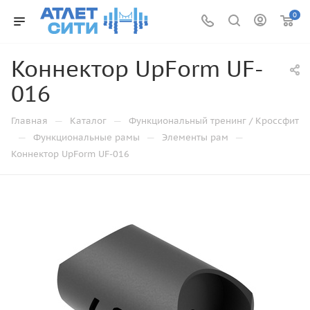
0
Коннектор UpForm UF-
016
—
—
Главная
Каталог
Функциональный тренинг / Кроссфит
—
—
—
Функциональные рамы
Элементы рам
Коннектор UpForm UF-016