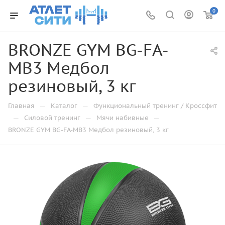
0
BRONZE GYM BG-FA-
MB3 Медбол
резиновый, 3 кг
—
—
Главная
Каталог
Функциональный тренинг / Кроссфит
—
—
—
Силовой тренинг
Мячи набивные
BRONZE GYM BG-FA-MB3 Медбол резиновый, 3 кг