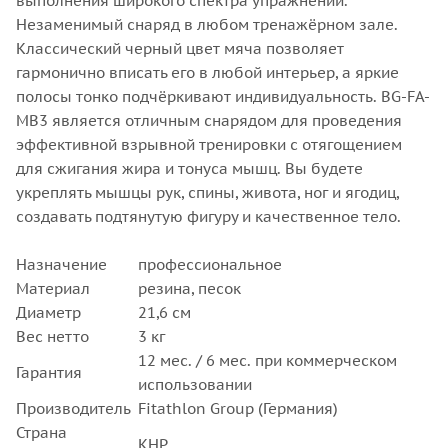
выполнения широкого спектра упражнений.
Незаменимый снаряд в любом тренажёрном зале.
Классический черный цвет мяча позволяет
гармонично вписать его в любой интерьер, а яркие
полосы тонко подчёркивают индивидуальность. BG-FA-
MB3 является отличным снарядом для проведения
эффективной взрывной тренировки с отягощением
для сжигания жира и тонуса мышц. Вы будете
укреплять мышцы рук, спины, живота, ног и ягодиц,
создавать подтянутую фигуру и качественное тело.
Назначение
профессиональное
Материал
резина, песок
Диаметр
21,6 см
Вес нетто
3 кг
12 мес. / 6 мес. при коммерческом
Гарантия
использовании
Производитель
Fitathlon Group (Германия)
Страна
КНР