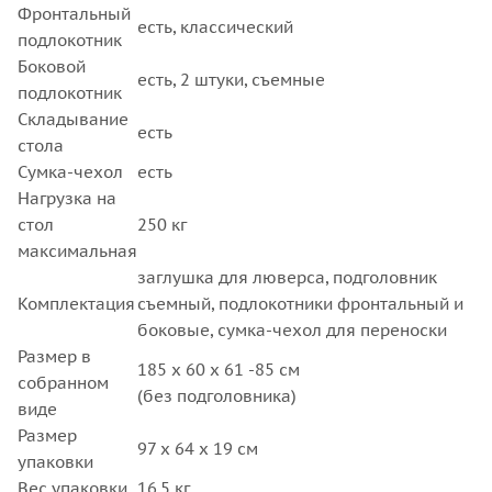
Фронтальный
есть, классический
подлокотник
Боковой
есть, 2 штуки, съемные
подлокотник
Складывание
есть
стола
Сумка-чехол
есть
Нагрузка на
стол
250 кг
максимальная
заглушка для люверса, подголовник
Комплектация
съемный, подлокотники фронтальный и
боковые, сумка-чехол для переноски
Размер в
185 х 60 х 61 -85 см
собранном
(без подголовника)
виде
Размер
97 х 64 х 19 см
упаковки
Вес упаковки
16,5 кг