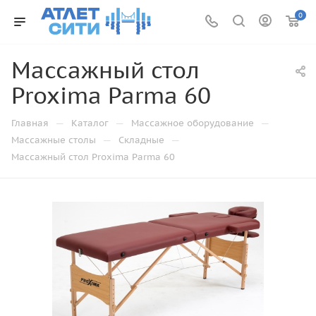
0
Массажный стол
Proxima Parma 60
—
—
—
Главная
Каталог
Массажное оборудование
—
—
Массажные столы
Складные
Массажный стол Proxima Parma 60