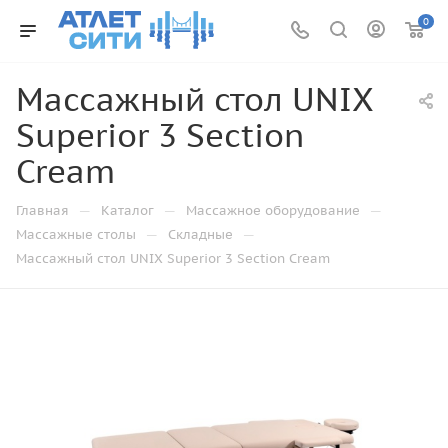
0
Массажный стол UNIX
Superior 3 Section
Cream
—
—
—
Главная
Каталог
Массажное оборудование
—
—
Массажные столы
Складные
Массажный стол UNIX Superior 3 Section Cream