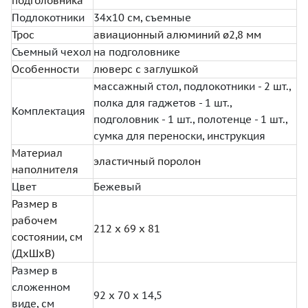
подголовника
Подлокотники
34х10 см, съемные
Трос
авиационный алюминий ø2,8 мм
Съемный чехол
на подголовнике
Особенности
люверс с заглушкой
массажный стол, подлокотники - 2 шт.,
полка для гаджетов - 1 шт.,
Комплектация
подголовник - 1 шт., полотенце - 1 шт.,
сумка для переноски, инструкция
Материал
эластичный поролон
наполнителя
Цвет
Бежевый
Размер в
рабочем
212 х 69 х 81
состоянии, см
(ДхШхВ)
Размер в
сложенном
92 х 70 х 14,5
виде, см