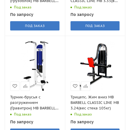
(грузоблок) MB BARBELL
CLASSIC LINE MB 3.33(вес
CLASSIC LINE MB 3.36(вес
стека 105кг)
Под заказ
Под заказ
стека 81кг)
По запросу
По запросу
ПОД ЗАКАЗ
ПОД ЗАКАЗ
Турник-брусья с
Трицепс. Жим вниз MB
разгружением
BARBELL CLASSIC LINE MB
(Гравитрон) MB BARBELL
3.24(вес стека 105кг)
CLASSIC LINE MB 3.14(вес
Под заказ
Под заказ
стека 105кг)
По запросу
По запросу