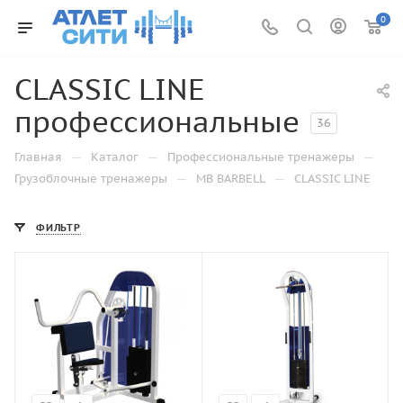
0
CLASSIC LINE
профессиональные
36
—
—
—
Главная
Каталог
Профессиональные тренажеры
—
—
Грузоблочные тренажеры
MB BARBELL
CLASSIC LINE
ФИЛЬТР