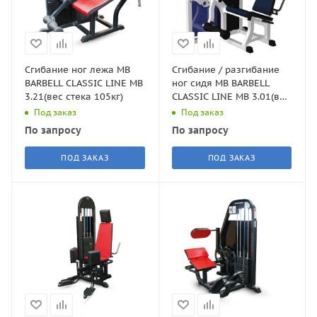
Сгибание ног лежа MB
Сгибание / разгибание
BARBELL CLASSIC LINE MB
ног сидя MB BARBELL
3.21(вес стека 105кг)
CLASSIC LINE MB 3.01(вес
стека 105кг)
Под заказ
Под заказ
По запросу
По запросу
ПОД ЗАКАЗ
ПОД ЗАКАЗ