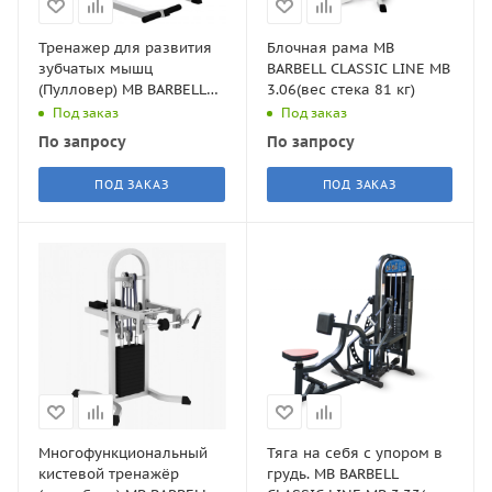
Тренажер для развития
Блочная рама MB
зубчатых мышц
BARBELL CLASSIC LINE MB
(Пулловер) MB BARBELL
3.06(вес стека 81 кг)
CLASSIC LINE MB 3.10(вес
Под заказ
Под заказ
стека 105 кг)
По запросу
По запросу
ПОД ЗАКАЗ
ПОД ЗАКАЗ
Многофункциональный
Тяга на себя с упором в
кистевой тренажёр
грудь. MB BARBELL