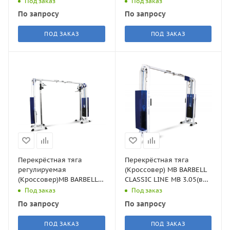
Под заказ
Под заказ
По запросу
По запросу
ПОД ЗАКАЗ
ПОД ЗАКАЗ
Перекрёстная тяга
Перекрёстная тяга
регулируемая
(Кроссовер) MB BARBELL
(Кроссовер)MB BARBELL
CLASSIC LINE MB 3.05(вес
CLASSIC LINE MB 3.28(вес
стека 2*81кг)
Под заказ
Под заказ
стека 2*81кг)
По запросу
По запросу
ПОД ЗАКАЗ
ПОД ЗАКАЗ