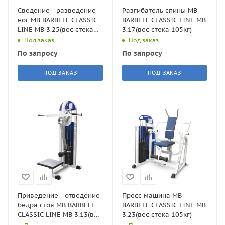
Сведение - разведение
Разгибатель спины MB
ног MB BARBELL CLASSIC
BARBELL CLASSIC LINE MB
LINE MB 3.25(вес стека
3.17(вес стека 105кг)
81кг)
Под заказ
Под заказ
По запросу
По запросу
ПОД ЗАКАЗ
ПОД ЗАКАЗ
Приведение - отведение
Пресс-машина MB
бедра стоя MB BARBELL
BARBELL CLASSIC LINE MB
CLASSIC LINE MB 3.13(вес
3.23(вес стека 105кг)
стека 81кг)