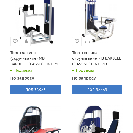
Торс-машина
Торс машина -
(скручивание) MB
скручивание MB BARBELL
BARBELL CLASSIC LINE MB
CLASSSIC LINE MB
3.35(вес стека 105кг)
3.34(вес стека 105кг)
Под заказ
Под заказ
По запросу
По запросу
ПОД ЗАКАЗ
ПОД ЗАКАЗ