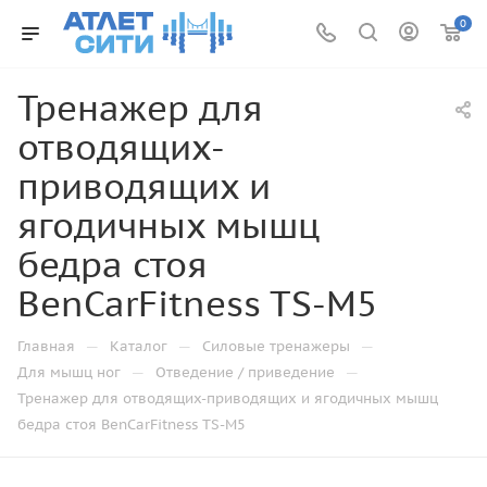
0
Тренажер для
отводящих-
приводящих и
ягодичных мышц
бедра стоя
BenCarFitness TS-M5
—
—
—
Главная
Каталог
Силовые тренажеры
—
—
Для мышц ног
Отведение / приведение
Тренажер для отводящих-приводящих и ягодичных мышц
бедра стоя BenCarFitness TS-M5