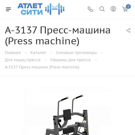
0
A-3137 Пресс-машина
(Press machine)
—
—
—
Главная
Каталог
Силовые тренажеры
—
—
Для мышц пресса
Машины для пресса
A-3137 Пресс-машина (Press machine)