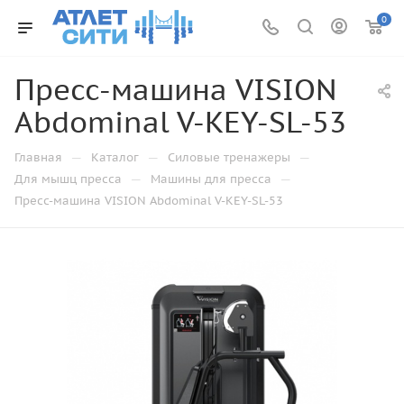
0
Пресс-машина VISION
Abdominal V-KEY-SL-53
—
—
—
Главная
Каталог
Силовые тренажеры
—
—
Для мышц пресса
Машины для пресса
Пресс-машина VISION Abdominal V-KEY-SL-53