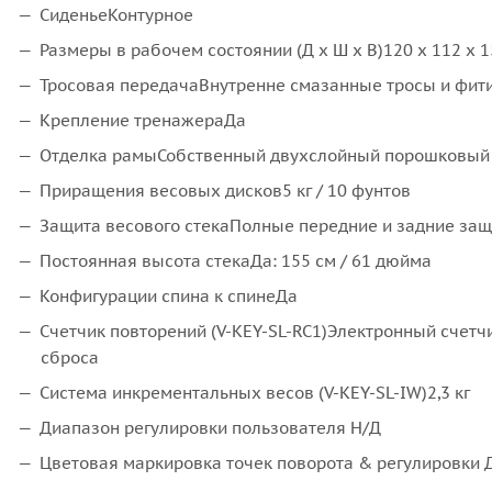
СиденьеКонтурное
Размеры в рабочем состоянии (Д х Ш х В)120 x 112 x 15
Тросовая передачаВнутренне смазанные тросы и фит
Крепление тренажераДа
Отделка рамыСобственный двухслойный порошковый
Приращения весовых дисков5 кг / 10 фунтов
Защита весового стекаПолные передние и задние за
Постоянная высота стекаДа: 155 см / 61 дюйма
Конфигурации спина к спинеДа
Счетчик повторений (V-KEY-SL-RC1)Электронный счетч
сброса
Система инкрементальных весов (V-KEY-SL-IW)2,3 кг
Диапазон регулировки пользователя Н/Д
Цветовая маркировка точек поворота & регулировки 