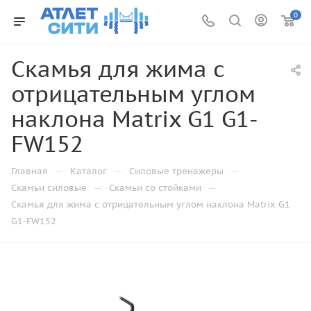
0
Скамья для жима с
отрицательным углом
наклона Matrix G1 G1-
FW152
—
—
—
Главная
Каталог
Силовые тренажеры
—
—
Скамьи силовые
Скамьи со стойками
Скамья для жима с отрицательным углом наклона Matrix G1
G1-FW152