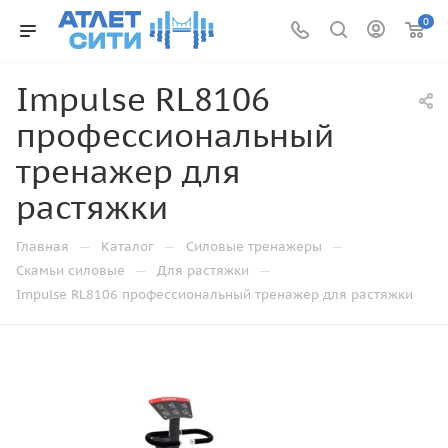
0
Impulse RL8106
профессиональный
тренажер для
растяжки
—
—
—
Главная
Каталог
Силовые тренажеры
—
—
Скамьи силовые
Для растяжки
Impulse RL8106 профессиональный тренажер для растяжки