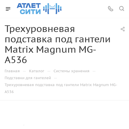
Трехуровневая
подставка под гантели
Matrix Magnum MG-
A536
—
—
—
Главная
Каталог
Системы хранения
—
Подставки для гантелей
Трехуровневая подставка под гантели Matrix Magnum MG-
A536