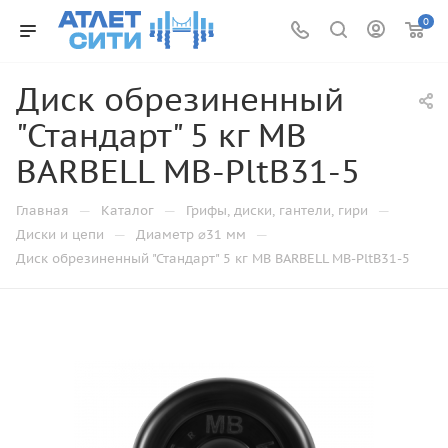
0
Диск обрезиненный
"Стандарт" 5 кг MB
BARBELL MB-PltB31-5
—
—
—
Главная
Каталог
Грифы, диски, гантели, гири
—
—
Диски и цепи
Диаметр ⌀31 мм
Диск обрезиненный "Стандарт" 5 кг MB BARBELL MB-PltB31-5