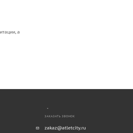
итации, а
ЗАКАЗАТЬ ЗВОНОК
zakaz@atletcity.ru