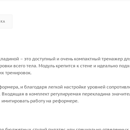
ВКА
ладиной – это доступный и очень компактный тренажер дл
вки всего тела. Модуль крепится к стене и идеально подх
них тренировок.
ормера, и благодаря легкой настройке уровней сопротивл
. Входящая в комплект регулируемая перекладина значите
 имитировать работу на реформере.
я бюджетных студий пилатес или специально отведенных 