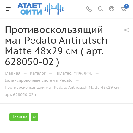
0
Противоскользящий
мат Pedalo Antirutsch-
Matte 48х29 см ( арт.
628050-02 )
—
—
—
Главная
Каталог
Пилатес, МФР, ЛФК
—
Балансировочные системы Pedalo
Противоскользящий мат Pedalo Antirutsch-Matte 48х29 см (
арт. 628050-02 )
Новинка
🚀