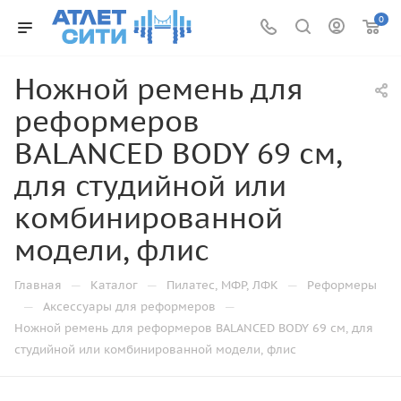
0
Ножной ремень для
реформеров
BALANCED BODY 69 см,
для студийной или
комбинированной
модели, флис
—
—
—
Главная
Каталог
Пилатес, МФР, ЛФК
Реформеры
—
—
Аксессуары для реформеров
Ножной ремень для реформеров BALANCED BODY 69 см, для
студийной или комбинированной модели, флис